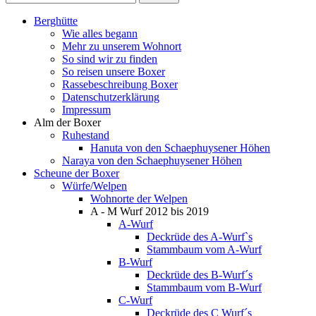
Berghütte
Wie alles begann
Mehr zu unserem Wohnort
So sind wir zu finden
So reisen unsere Boxer
Rassebeschreibung Boxer
Datenschutzerklärung
Impressum
Alm der Boxer
Ruhestand
Hanuta von den Schaephuysener Höhen
Naraya von den Schaephuysener Höhen
Scheune der Boxer
Würfe/Welpen
Wohnorte der Welpen
A - M Wurf 2012 bis 2019
A-Wurf
Deckrüde des A-Wurf`s
Stammbaum vom A-Wurf
B-Wurf
Deckrüde des B-Wurf´s
Stammbaum vom B-Wurf
C-Wurf
Deckrüde des C Wurf´s