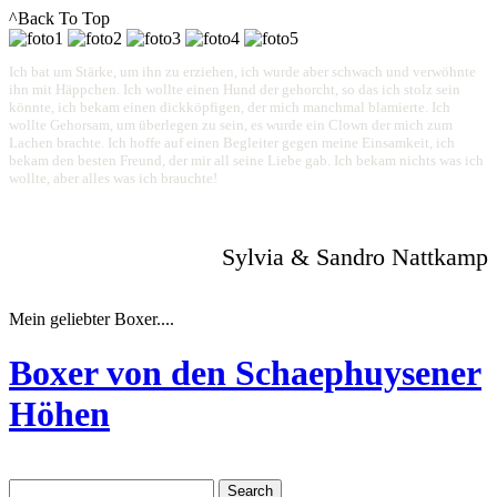
^Back To Top
Ich bat um Stärke, um ihn zu erziehen, ich wurde aber schwach und verwöhnte
ihn mit Häppchen. Ich wollte einen Hund der gehorcht, so das ich stolz sein
könnte, ich bekam einen dickköpfigen, der mich manchmal blamierte. Ich
wollte Gehorsam, um überlegen zu sein, es wurde ein Clown der mich zum
Lachen brachte. Ich hoffe auf einen Begleiter gegen meine Einsamkeit, ich
bekam den besten Freund, der mir all seine Liebe gab. Ich bekam nichts was ich
wollte, aber alles was ich brauchte!
Sylvia & Sandro Nattkamp
Mein geliebter Boxer....
Boxer von den Schaephuysener
Höhen