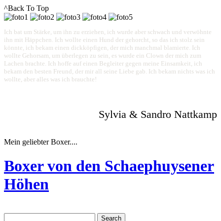
^Back To Top
Ich bat um Stärke, um ihn zu erziehen, ich wurde aber schwach und verwöhnte
ihn mit Häppchen. Ich wollte einen Hund der gehorcht, so das ich stolz sein
könnte, ich bekam einen dickköpfigen, der mich manchmal blamierte. Ich
wollte Gehorsam, um überlegen zu sein, es wurde ein Clown der mich zum
Lachen brachte. Ich hoffe auf einen Begleiter gegen meine Einsamkeit, ich
bekam den besten Freund, der mir all seine Liebe gab. Ich bekam nichts was ich
wollte, aber alles was ich brauchte!
Sylvia & Sandro Nattkamp
Mein geliebter Boxer....
Boxer von den Schaephuysener
Höhen