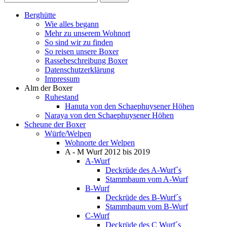
Berghütte
Wie alles begann
Mehr zu unserem Wohnort
So sind wir zu finden
So reisen unsere Boxer
Rassebeschreibung Boxer
Datenschutzerklärung
Impressum
Alm der Boxer
Ruhestand
Hanuta von den Schaephuysener Höhen
Naraya von den Schaephuysener Höhen
Scheune der Boxer
Würfe/Welpen
Wohnorte der Welpen
A - M Wurf 2012 bis 2019
A-Wurf
Deckrüde des A-Wurf`s
Stammbaum vom A-Wurf
B-Wurf
Deckrüde des B-Wurf´s
Stammbaum vom B-Wurf
C-Wurf
Deckrüde des C Wurf´s