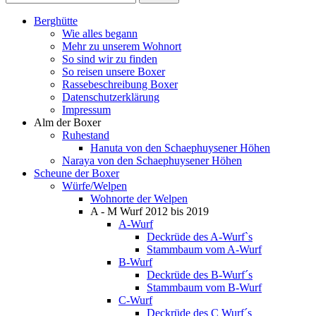
Berghütte
Wie alles begann
Mehr zu unserem Wohnort
So sind wir zu finden
So reisen unsere Boxer
Rassebeschreibung Boxer
Datenschutzerklärung
Impressum
Alm der Boxer
Ruhestand
Hanuta von den Schaephuysener Höhen
Naraya von den Schaephuysener Höhen
Scheune der Boxer
Würfe/Welpen
Wohnorte der Welpen
A - M Wurf 2012 bis 2019
A-Wurf
Deckrüde des A-Wurf`s
Stammbaum vom A-Wurf
B-Wurf
Deckrüde des B-Wurf´s
Stammbaum vom B-Wurf
C-Wurf
Deckrüde des C Wurf´s