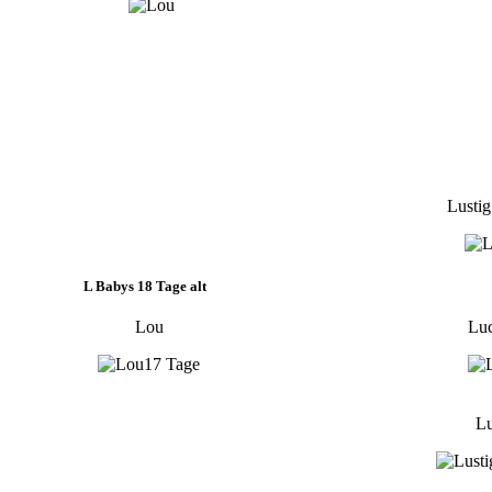
Lusti
L Babys 18 Tage alt
Lou
Luc
Lu