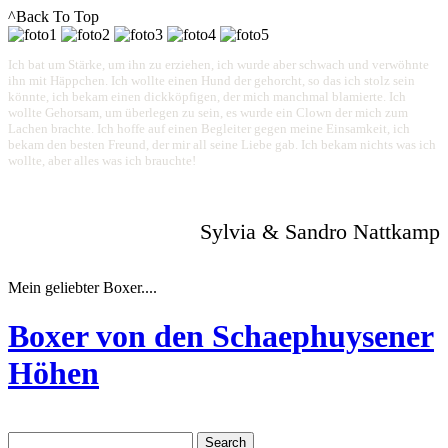
^Back To Top
Ich bat um Stärke, um ihn zu erziehen, ich wurde aber schwach und verwöhnte
ihn mit Häppchen. Ich wollte einen Hund der gehorcht, so das ich stolz sein
könnte, ich bekam einen dickköpfigen, der mich manchmal blamierte. Ich
wollte Gehorsam, um überlegen zu sein, es wurde ein Clown der mich zum
Lachen brachte. Ich hoffe auf einen Begleiter gegen meine Einsamkeit, ich
bekam den besten Freund, der mir all seine Liebe gab. Ich bekam nichts was ich
wollte, aber alles was ich brauchte!
Sylvia & Sandro Nattkamp
Mein geliebter Boxer....
Boxer von den Schaephuysener
Höhen