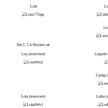
Lola
L
Lu
Die L´2 4 Wochen alt
Lou (reserviert)
Luipold (
Lustig (
Lola (reserviert)
Lutha (r