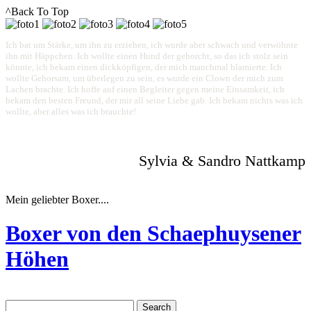
^Back To Top
Ich bat um Stärke, um ihn zu erziehen, ich wurde aber schwach und verwöhnte
ihn mit Häppchen. Ich wollte einen Hund der gehorcht, so das ich stolz sein
könnte, ich bekam einen dickköpfigen, der mich manchmal blamierte. Ich
wollte Gehorsam, um überlegen zu sein, es wurde ein Clown der mich zum
Lachen brachte. Ich hoffe auf einen Begleiter gegen meine Einsamkeit, ich
bekam den besten Freund, der mir all seine Liebe gab. Ich bekam nichts was ich
wollte, aber alles was ich brauchte!
Sylvia & Sandro Nattkamp
Mein geliebter Boxer....
Boxer von den Schaephuysener
Höhen