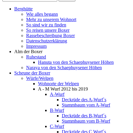
Berghütte
Wie alles begann
Mehr zu unserem Wohnort
So sind wir zu finden
So reisen unsere Boxer
Rassebeschreibung Boxer
Datenschutzerklärung
Impressum
Alm der Boxer
Ruhestand
Hanuta von den Schaephuysener Höhen
Naraya von den Schaephuysener Höhen
Scheune der Boxer
Würfe/Welpen
Wohnorte der Welpen
A - M Wurf 2012 bis 2019
A-Wurf
Deckrüde des A-Wurf`s
Stammbaum vom A-Wurf
B-Wurf
Deckrüde des B-Wurf´s
Stammbaum vom B-Wurf
C-Wurf
Deckrüde des C Wurf´s