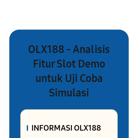
OLX188 - Analisis
Fitur Slot Demo
untuk Uji Coba
Simulasi
INFORMASI OLX188