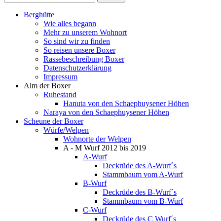
Berghütte
Wie alles begann
Mehr zu unserem Wohnort
So sind wir zu finden
So reisen unsere Boxer
Rassebeschreibung Boxer
Datenschutzerklärung
Impressum
Alm der Boxer
Ruhestand
Hanuta von den Schaephuysener Höhen
Naraya von den Schaephuysener Höhen
Scheune der Boxer
Würfe/Welpen
Wohnorte der Welpen
A - M Wurf 2012 bis 2019
A-Wurf
Deckrüde des A-Wurf`s
Stammbaum vom A-Wurf
B-Wurf
Deckrüde des B-Wurf´s
Stammbaum vom B-Wurf
C-Wurf
Deckrüde des C Wurf´s