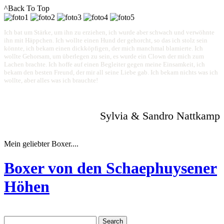
^Back To Top
Ich bat um Stärke, um ihn zu erziehen, ich wurde aber schwach und verwöhnte
ihn mit Häppchen. Ich wollte einen Hund der gehorcht, so das ich stolz sein
könnte, ich bekam einen dickköpfigen, der mich manchmal blamierte. Ich
wollte Gehorsam, um überlegen zu sein, es wurde ein Clown der mich zum
Lachen brachte. Ich hoffe auf einen Begleiter gegen meine Einsamkeit, ich
bekam den besten Freund, der mir all seine Liebe gab. Ich bekam nichts was ich
wollte, aber alles was ich brauchte!
Sylvia & Sandro Nattkamp
Mein geliebter Boxer....
Boxer von den Schaephuysener
Höhen