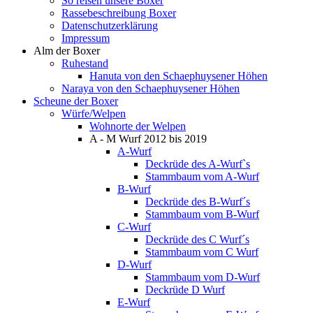
So reisen unsere Boxer
Rassebeschreibung Boxer
Datenschutzerklärung
Impressum
Alm der Boxer
Ruhestand
Hanuta von den Schaephuysener Höhen
Naraya von den Schaephuysener Höhen
Scheune der Boxer
Würfe/Welpen
Wohnorte der Welpen
A - M Wurf 2012 bis 2019
A-Wurf
Deckrüde des A-Wurf`s
Stammbaum vom A-Wurf
B-Wurf
Deckrüde des B-Wurf´s
Stammbaum vom B-Wurf
C-Wurf
Deckrüde des C Wurf´s
Stammbaum vom C Wurf
D-Wurf
Stammbaum vom D-Wurf
Deckrüde D Wurf
E-Wurf