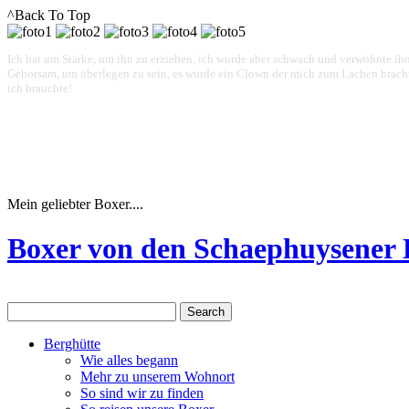
^Back To Top
Ich bat um Stärke, um ihn zu erziehen, ich wurde aber schwach und verwöhnte ihn
Gehorsam, um überlegen zu sein, es wurde ein Clown der mich zum Lachen brachte.
ich brauchte!
Mein geliebter Boxer....
Boxer von den Schaephuysener
Berghütte
Wie alles begann
Mehr zu unserem Wohnort
So sind wir zu finden