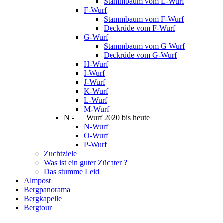
Stammbaum vom E-Wurf
F-Wurf
Stammbaum vom F-Wurf
Deckrüde vom F-Wurf
G-Wurf
Stammbaum vom G Wurf
Deckrüde vom G-Wurf
H-Wurf
I-Wurf
J-Wurf
K-Wurf
L-Wurf
M-Wurf
N - __ Wurf 2020 bis heute
N-Wurf
O-Wurf
P-Wurf
Zuchtziele
Was ist ein guter Züchter ?
Das stumme Leid
Almpost
Bergpanorama
Bergkapelle
Bergtour