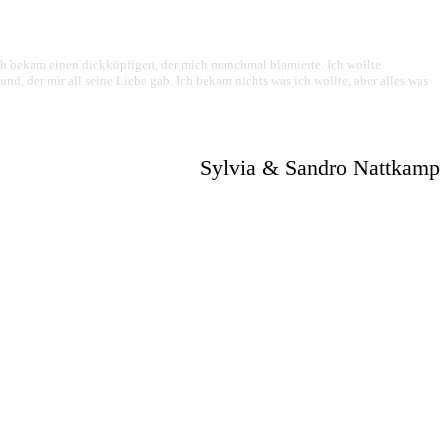
ich bekam einen dickköpfigen, der mich manchmal blamierte. Ich wollte
, der mir all seine Liebe gab. Ich bekam nichts was ich wollte, aber alles was
Sylvia & Sandro Nattkamp