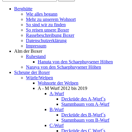
Berghütte
Wie alles begann
Mehr zu unserem Wohnort
So sind wir zu finden
So reisen unsere Boxer
Rassebeschreibung Boxer
Datenschutzerklärung
Impressum
Alm der Boxer
Ruhestand
Hanuta von den Schaephuysener Höhen
Naraya von den Schaephuysener Höhen
Scheune der Boxer
Würfe/Welpen
Wohnorte der Welpen
A - M Wurf 2012 bis 2019
A-Wurf
Deckrüde des A-Wurf`s
Stammbaum vom A-Wurf
B-Wurf
Deckrüde des B-Wurf´s
Stammbaum vom B-Wurf
C-Wurf
Deckrüde des C Wurf´s