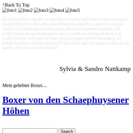
^Back To Top
Ich bat um Stärke, um ihn zu erziehen, ich wurde aber schwach und verwöhnte
ihn mit Häppchen. Ich wollte einen Hund der gehorcht, so das ich stolz sein
könnte, ich bekam einen dickköpfigen, der mich manchmal blamierte. Ich
wollte Gehorsam, um überlegen zu sein, es wurde ein Clown der mich zum
Lachen brachte. Ich hoffe auf einen Begleiter gegen meine Einsamkeit, ich
bekam den besten Freund, der mir all seine Liebe gab. Ich bekam nichts was ich
wollte, aber alles was ich brauchte!
Sylvia & Sandro Nattkamp
Mein geliebter Boxer....
Boxer von den Schaephuysener
Höhen