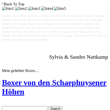
^Back To Top
Ich bat um Stärke, um ihn zu erziehen, ich wurde aber schwach und verwöhnte
ihn mit Häppchen. Ich wollte einen Hund der gehorcht, so das ich stolz sein
könnte, ich bekam einen dickköpfigen, der mich manchmal blamierte. Ich
wollte Gehorsam, um überlegen zu sein, es wurde ein Clown der mich zum
Lachen brachte. Ich hoffe auf einen Begleiter gegen meine Einsamkeit, ich
bekam den besten Freund, der mir all seine Liebe gab. Ich bekam nichts was ich
wollte, aber alles was ich brauchte!
Sylvia & Sandro Nattkamp
Mein geliebter Boxer....
Boxer von den Schaephuysener
Höhen