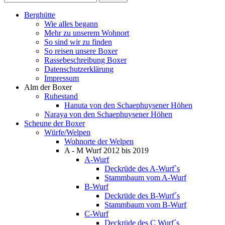
Berghütte
Wie alles begann
Mehr zu unserem Wohnort
So sind wir zu finden
So reisen unsere Boxer
Rassebeschreibung Boxer
Datenschutzerklärung
Impressum
Alm der Boxer
Ruhestand
Hanuta von den Schaephuysener Höhen
Naraya von den Schaephuysener Höhen
Scheune der Boxer
Würfe/Welpen
Wohnorte der Welpen
A - M Wurf 2012 bis 2019
A-Wurf
Deckrüde des A-Wurf`s
Stammbaum vom A-Wurf
B-Wurf
Deckrüde des B-Wurf´s
Stammbaum vom B-Wurf
C-Wurf
Deckrüde des C Wurf´s