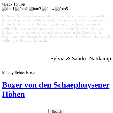
^Back To Top
Ich bat um Stärke, um ihn zu erziehen, ich wurde aber schwach und verwöhnte
ihn mit Häppchen. Ich wollte einen Hund der gehorcht, so das ich stolz sein
könnte, ich bekam einen dickköpfigen, der mich manchmal blamierte. Ich
wollte Gehorsam, um überlegen zu sein, es wurde ein Clown der mich zum
Lachen brachte. Ich hoffe auf einen Begleiter gegen meine Einsamkeit, ich
bekam den besten Freund, der mir all seine Liebe gab. Ich bekam nichts was ich
wollte, aber alles was ich brauchte!
Sylvia & Sandro Nattkamp
Mein geliebter Boxer....
Boxer von den Schaephuysener
Höhen