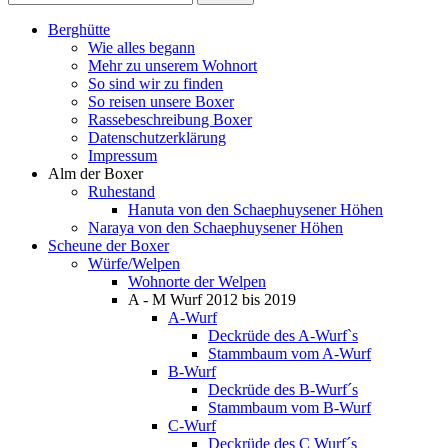
Berghütte
Wie alles begann
Mehr zu unserem Wohnort
So sind wir zu finden
So reisen unsere Boxer
Rassebeschreibung Boxer
Datenschutzerklärung
Impressum
Alm der Boxer
Ruhestand
Hanuta von den Schaephuysener Höhen
Naraya von den Schaephuysener Höhen
Scheune der Boxer
Würfe/Welpen
Wohnorte der Welpen
A - M Wurf 2012 bis 2019
A-Wurf
Deckrüde des A-Wurf`s
Stammbaum vom A-Wurf
B-Wurf
Deckrüde des B-Wurf´s
Stammbaum vom B-Wurf
C-Wurf
Deckrüde des C Wurf´s