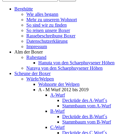
Berghütte
Wie alles begann
Mehr zu unserem Wohnort
So sind wir zu finden
So reisen unsere Boxer
Rassebeschreibung Boxer
Datenschutzerklärung
Impressum
Alm der Boxer
Ruhestand
Hanuta von den Schaephuysener Höhen
Naraya von den Schaephuysener Höhen
Scheune der Boxer
Würfe/Welpen
Wohnorte der Welpen
A - M Wurf 2012 bis 2019
A-Wurf
Deckrüde des A-Wurf`s
Stammbaum vom A-Wurf
B-Wurf
Deckrüde des B-Wurf´s
Stammbaum vom B-Wurf
C-Wurf
Deckrüde des C Wurf´s