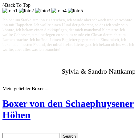
^Back To Top
Ich bat um Stärke, um ihn zu erziehen, ich wurde aber schwach und verwöhnte
ihn mit Häppchen. Ich wollte einen Hund der gehorcht, so das ich stolz sein
könnte, ich bekam einen dickköpfigen, der mich manchmal blamierte. Ich
wollte Gehorsam, um überlegen zu sein, es wurde ein Clown der mich zum
Lachen brachte. Ich hoffe auf einen Begleiter gegen meine Einsamkeit, ich
bekam den besten Freund, der mir all seine Liebe gab. Ich bekam nichts was ich
wollte, aber alles was ich brauchte!
Sylvia & Sandro Nattkamp
Mein geliebter Boxer....
Boxer von den Schaephuysener
Höhen