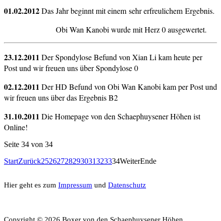
01.02.2012
Das Jahr beginnt mit einem sehr erfreulichem Ergebnis.
Obi Wan Kanobi wurde mit Herz 0 ausgewertet.
23.12.2011
Der Spondylose Befund von Xian Li kam heute per
Post und wir freuen uns über Spondylose 0
02.12.2011
Der HD Befund von Obi Wan Kanobi kam per Post und
wir freuen uns über das Ergebnis B2
31.10.2011
Die Homepage von den Schaephuysener Höhen ist
Online!
Seite 34 von 34
Start
Zurück
25
26
27
28
29
30
31
32
33
34
Weiter
Ende
Hier geht es zum
Impressum
und
Datenschutz
Copyright
©
2026 Boxer von den Schaephuysener Höhen