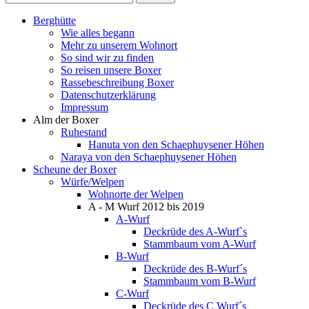
Berghütte
Wie alles begann
Mehr zu unserem Wohnort
So sind wir zu finden
So reisen unsere Boxer
Rassebeschreibung Boxer
Datenschutzerklärung
Impressum
Alm der Boxer
Ruhestand
Hanuta von den Schaephuysener Höhen
Naraya von den Schaephuysener Höhen
Scheune der Boxer
Würfe/Welpen
Wohnorte der Welpen
A - M Wurf 2012 bis 2019
A-Wurf
Deckrüde des A-Wurf`s
Stammbaum vom A-Wurf
B-Wurf
Deckrüde des B-Wurf´s
Stammbaum vom B-Wurf
C-Wurf
Deckrüde des C Wurf´s