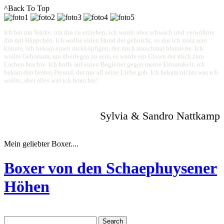
^Back To Top
Ich bat um Stärke, um ihn zu erziehen, ich wurde aber schwach und verwöhnte
ihn mit Häppchen. Ich wollte einen Hund der gehorcht, so das ich stolz sein
könnte, ich bekam einen dickköpfigen, der mich manchmal blamierte. Ich
wollte Gehorsam, um überlegen zu sein, es wurde ein Clown der mich zum
Lachen brachte. Ich hoffe auf einen Begleiter gegen meine Einsamkeit, ich
bekam den besten Freund, der mir all seine Liebe gab. Ich bekam nichts was ich
wollte, aber alles was ich brauchte!
Sylvia & Sandro Nattkamp
Mein geliebter Boxer....
Boxer von den Schaephuysener
Höhen