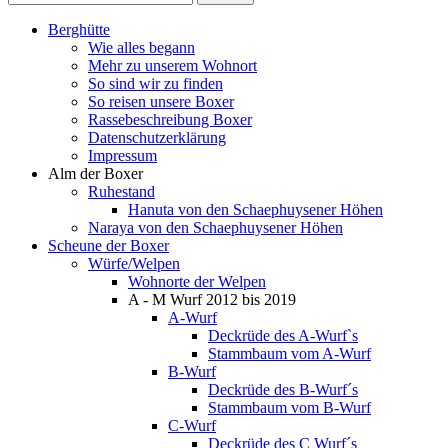
Berghütte
Wie alles begann
Mehr zu unserem Wohnort
So sind wir zu finden
So reisen unsere Boxer
Rassebeschreibung Boxer
Datenschutzerklärung
Impressum
Alm der Boxer
Ruhestand
Hanuta von den Schaephuysener Höhen
Naraya von den Schaephuysener Höhen
Scheune der Boxer
Würfe/Welpen
Wohnorte der Welpen
A - M Wurf 2012 bis 2019
A-Wurf
Deckrüde des A-Wurf`s
Stammbaum vom A-Wurf
B-Wurf
Deckrüde des B-Wurf´s
Stammbaum vom B-Wurf
C-Wurf
Deckrüde des C Wurf´s