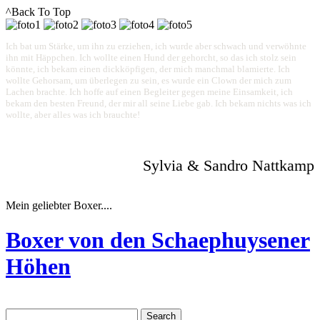
^Back To Top
Ich bat um Stärke, um ihn zu erziehen, ich wurde aber schwach und verwöhnte
ihn mit Häppchen. Ich wollte einen Hund der gehorcht, so das ich stolz sein
könnte, ich bekam einen dickköpfigen, der mich manchmal blamierte. Ich
wollte Gehorsam, um überlegen zu sein, es wurde ein Clown der mich zum
Lachen brachte. Ich hoffe auf einen Begleiter gegen meine Einsamkeit, ich
bekam den besten Freund, der mir all seine Liebe gab. Ich bekam nichts was ich
wollte, aber alles was ich brauchte!
Sylvia & Sandro Nattkamp
Mein geliebter Boxer....
Boxer von den Schaephuysener
Höhen