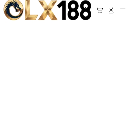
Skip
to
Cari
Troli
Login
Navigation
content