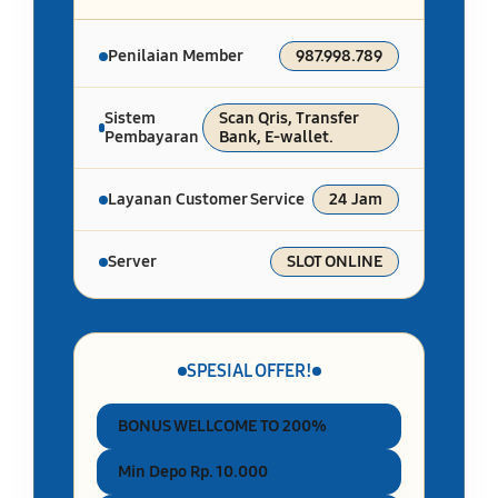
Penilaian Member
987.998.789
Sistem
Scan Qris, Transfer
Pembayaran
Bank, E-wallet.
Layanan Customer Service
24 Jam
Server
SLOT ONLINE
SPESIAL OFFER!
BONUS WELLCOME TO 200%
Min Depo Rp. 10.000