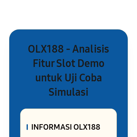
OLX188 - Analisis
Fitur Slot Demo
untuk Uji Coba
Simulasi
INFORMASI OLX188