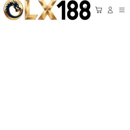
Skip
to
Cari
Troli
Login
Navigation
content