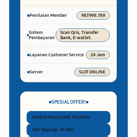
Penilaian Member
987.998.789
Sistem
Scan Qris, Transfer
Pembayaran
Bank, E-wallet.
Layanan Customer Service
24 Jam
Server
SLOT ONLINE
SPESIAL OFFER!
BONUS WELLCOME TO 200%
Min Depo Rp. 10.000